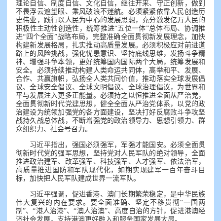
理论自信、制度自信、文化自信，继往开来、守正创新，做到
不畏浮云遮望眼、乘风破浪不迷航。必须紧紧依靠人民创造历
史伟业，践行以人民为中心的发展思想，充分激发亿万人民的
积极性主动性创造性，统筹推进“五位一体”总体布局、协调推
进“四个全面”战略布局，完整准确全面贯彻新发展理念，加快
构建新发展格局，扎实推动高质量发展。必须积极应对前进道
路上的风险挑战，强化忧患意识、坚持底线思维，发扬斗争精
神、增强斗争本领，更好统筹国内国际两个大局，统筹发展和
安全。必须持续推动构建人类命运共同体，高举和平、发展、
合作、共赢旗帜，弘扬全人类共同价值，推动落实全球发展倡
议、全球安全倡议、全球文明倡议、全球治理倡议，为世界和
平与发展注入更多正能量。必须持之以恒推进全面从严治党，
全面贯彻新时代党建思想，健全全面从严治党体系，以党的政
治建设为统领加强党的各方面建设，坚决打好反腐败斗争攻坚
战持久战总体战，不断增强党的政治领导力、思想引领力、群
众组织力、社会号召力。
习近平指出，强国必须强军，军强才能国安。必须全面贯
彻新时代党的强军思想，坚持党对人民军队的绝对领导，全面
推进政治建军、改革强军、科技强军、人才强军、依法治军，
高质量推进国防和军队现代化，如期实现建军一百年奋斗目
标，加快把人民军队建成世界一流军队。
习近平强调，促进香港、澳门长期繁荣稳定，是中华民族
伟大复兴的内在要求。要全面准确、坚定不移贯彻“一国两
制”、“港人治港”、“澳人治澳”、高度自治的方针，促进港澳经
济社会发展，支持港澳更好融入和服务国家发展大局。