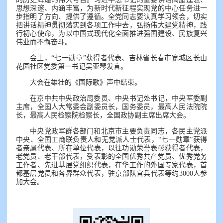
思想深邃、内涵丰富，为新时代新征程实现党的中心任务进一
步指明了方向、提供了遵循。全党同志要认真学习领会，切实
把讲话精神贯彻落实到各项工作中去，弘扬伟大建党精神，践
行初心使命，为以中国式现代化全面推进强国建设、民族复兴
伟业而不懈奋斗。
会上，“七一勋章”获得者代表、吉林省长春市宽城区长山
花园社区党委第一书记吴亚琴发言。
大会在雄壮的《国际歌》声中结束。
在京中共中央政治局委员、中央书记处书记，中央军委副
主席，全国人大常委会副委员长，国务委员，最高人民法院院
长，最高人民检察院检察长，全国政协副主席出席大会。
中央党政军群各部门和北京市主要负责同志，各民主党派
中央、全国工商联负责人和无党派人士代表，“七一勋章”获得
者亲属代表、所在单位代表，以往功勋荣誉表彰获得者代表，
老党员、老干部代表，受表彰的全国优秀共产党员、优秀党务
工作者、先进基层党组织代表，在华工作的外国专家代表，首
都基层党员和各界群众代表，驻京部队官兵代表等约3000人参
加大会。