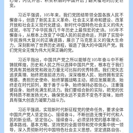
心骨，内忧外患、积贫积弱的中国开启了翻天覆地的历史巨
变。
习近平强调，105年来，我们党团结带领全国各族人民不
懈奋斗，创造了新民主主义革命、社会主义革命和建设、改革
开放和社会主义现代化建设、新时代中国特色社会主义的伟大
成就，书写了中华民族几千年历史上最恢宏的史诗。105年不
懈奋斗，从根本上改变了中国人民的前途命运，开辟了实现中
华民族伟大复兴的正确道路，展示了马克思主义的强大生命
力，深刻影响了世界历史进程，锻造了强大的中国共产党。我
们党完全无愧为伟大光荣正确的党。
习近平指出，中国共产党之所以能够在105年奋斗中不断
铸就辉煌，历史和人民之所以选择中国共产党，根本在于我们
党具有其他政党和政治力量无可比拟的优秀特质。我们党矢志
追求真理、始终把准前进方向，深深植根人民、始终拥有坚实
根基，勇担历史使命、始终掌握战略主动，顺应发展潮流、始
终走在时代前列，敢于善于斗争、始终保持必胜信心，注重强
健自身、始终充满生机活力。我们要结合新的实际，把党的优
秀特质不断发扬光大，确保党永远不变质不变色不变味，始终
具有强大创造力凝聚力战斗力。
习近平强调，实现新时代新征程党的使命任务，要求全体
中国共产党人坚定信心、接续奋斗，不断创造无愧于时代和人
民的新业绩。坚定信心、接续奋斗，必须坚持党的基本理论、
基本路线、基本方略，坚持党的全面领导和党中央集中统一领
导，深入贯彻新时代中国特色社会主义思想，坚定道路自信、