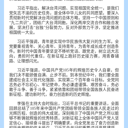
习近平指出，解决台湾问题、实现祖国完全统一，是我们
党矢志不渝的历史任务，是全体中华儿女的共同愿望。要深入
贯彻新时代党解决台湾问题的总体方略，坚持一个中国原则和
“九二共识”，团结广大台湾同胞，深化两岸交流合作和融合发
展，坚决打击“台独”分裂势力，反对外部势力干涉，坚定推进
祖国统一大业。
习近平强调，青年是实现中华民族伟大复兴的生力军。全
党要重视青年、关心青年、支持青年，为青年成长成才创造条
件。新时代中国青年要坚定不移听党话、跟党走，树立远大志
向，勇担时代重任，在新征程上跑好历史接力赛，用青春铺
路、让理想闪光。
习近平强调，中国共产党105年的辉煌历史令人自豪，但
我们决不能骄傲自满、止步不前。到本世纪中叶，我们要全面
建成社会主义现代化强国、实现第二个百年奋斗目标。全党同
志务必不忘初心、牢记使命，务必谦虚谨慎、艰苦奋斗，务必
敢于斗争、善于斗争，紧紧依靠和团结带领全国各族人民奋进
新征程、建功新时代，奋力创造新的历史辉煌。
李强在主持大会时指出，习近平总书记的重要讲话，全面
回顾总结了105年来中国共产党团结带领全国各族人民走过的
光辉历程、创造的伟大成就，深刻揭示了中国共产党之所以能
够不断铸就辉煌的优秀特质，对新征程上全体中国共产党人坚
定信心、接续奋斗提出了明确要求，向全党发出了奋力创造新
的历史辉煌的伟大号召。习近平总书记的重要讲话高屋建瓴、