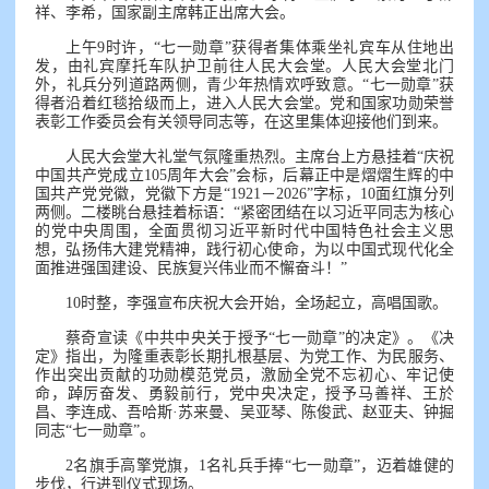
祥、李希，国家副主席韩正出席大会。
上午9时许，“七一勋章”获得者集体乘坐礼宾车从住地出
发，由礼宾摩托车队护卫前往人民大会堂。人民大会堂北门
外，礼兵分列道路两侧，青少年热情欢呼致意。“七一勋章”获
得者沿着红毯拾级而上，进入人民大会堂。党和国家功勋荣誉
表彰工作委员会有关领导同志等，在这里集体迎接他们到来。
人民大会堂大礼堂气氛隆重热烈。主席台上方悬挂着“庆祝
中国共产党成立105周年大会”会标，后幕正中是熠熠生辉的中
国共产党党徽，党徽下方是“1921－2026”字标，10面红旗分列
两侧。二楼眺台悬挂着标语：“紧密团结在以习近平同志为核心
的党中央周围，全面贯彻习近平新时代中国特色社会主义思
想，弘扬伟大建党精神，践行初心使命，为以中国式现代化全
面推进强国建设、民族复兴伟业而不懈奋斗！”
10时整，李强宣布庆祝大会开始，全场起立，高唱国歌。
蔡奇宣读《中共中央关于授予“七一勋章”的决定》。《决
定》指出，为隆重表彰长期扎根基层、为党工作、为民服务、
作出突出贡献的功勋模范党员，激励全党不忘初心、牢记使
命，踔厉奋发、勇毅前行，党中央决定，授予马善祥、王於
昌、李连成、吾哈斯·苏来曼、吴亚琴、陈俊武、赵亚夫、钟掘
同志“七一勋章”。
2名旗手高擎党旗，1名礼兵手捧“七一勋章”，迈着雄健的
步伐，行进到仪式现场。