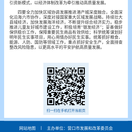
引资新模式，以经济体制改革为牵引推动高质量发展。
四要全力加快区域协调发展推进港产城深度融合，全面深
化沿海六市协作，深度对接国家重大区域发展战略，持续壮大
县域经济，加快发展海洋经济，不断提升综合经济实力。稳步
推进儿童友好城市建设工作，积极培育“银发经济”；妥善做好
保供稳价工作，保障重要民生商品有效供给；科学统筹谋划好
明年民生实事项目，用心用情办好民生实事。统筹抓好粮食、
能源、人防、国防等领域工作，重点抓好安全生产，全面排查
整改风险隐患，以更高水平的平安护航高质量发展。
扫一扫在手机打开当前页
|
网站地图
主办单位：营口市发展和改革委员会