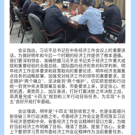
会议指出，习近平总书记在中央经济工作会议上的重要讲
话，为做好明年和今后一个时期的经济工作提供了根本遵循。
我们要深刻领会、准确把握习近平总书记关于经济工作重大成
就和重要经验的全面总结、国际国内经济形势的科学判断、明
年经济工作总体要求和政策取向的重要论述、明年经济发展重
点任务的战略部署、加强党对经济工作的领导的重要要求，坚
定拥护“两个确立”、坚决做到“两个维护”，切实把思想和行动
统一到党中央决策部署及省委、市委要求上来，坚定信心、抢
抓机遇，乘势而上、加压奋进，打好打赢决胜之年决胜之战，
高质量完成“十四五”规划和三年行动目标任务，为实现“十五
五”良好开局打牢基础。
会议强调，明年是“十四五”规划收官之年，也是全面振兴
新突破三年行动决胜之年。市委经济工作会议是贯彻落实习近
平经济思想和中央、省委经济工作会议精神的营口方案，为做
好当前经济工作明确了目标、理清了思路、提振了信心。全委
上下要把学习贯彻市委经济工作会议精神作为当前重要任务，