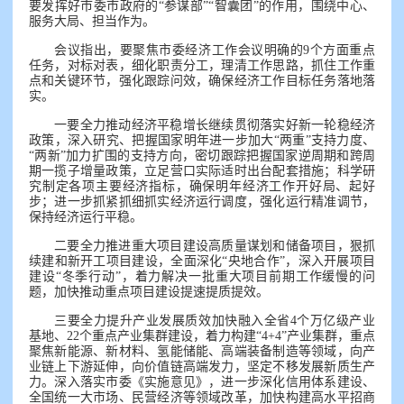
要发挥好市委市政府的“参谋部”“智囊团”的作用，围绕中心、
服务大局、担当作为。
会议指出，要聚焦市委经济工作会议明确的9个方面重点
任务，对标对表，细化职责分工，理清工作思路，抓住工作重
点和关键环节，强化跟踪问效，确保经济工作目标任务落地落
实。
一要全力推动经济平稳增长继续贯彻落实好新一轮稳经济
政策，深入研究、把握国家明年进一步加大“两重”支持力度、
“两新”加力扩围的支持方向，密切跟踪把握国家逆周期和跨周
期一揽子增量政策，立足营口实际适时出台配套措施；科学研
究制定各项主要经济指标，确保明年经济工作开好局、起好
步；进一步抓紧抓细抓实经济运行调度，强化运行精准调节，
保持经济运行平稳。
二要全力推进重大项目建设高质量谋划和储备项目，狠抓
续建和新开工项目建设，全面深化“央地合作”，深入开展项目
建设“冬季行动”，着力解决一批重大项目前期工作缓慢的问
题，加快推动重点项目建设提速提质提效。
三要全力提升产业发展质效加快融入全省4个万亿级产业
基地、22个重点产业集群建设，着力构建“4+4”产业集群，重点
聚焦新能源、新材料、氢能储能、高端装备制造等领域，向产
业链上下游延伸，向价值链高端发力，坚定不移发展新质生产
力。深入落实市委《实施意见》，进一步深化信用体系建设、
全国统一大市场、民营经济等领域改革，加快构建高水平招商