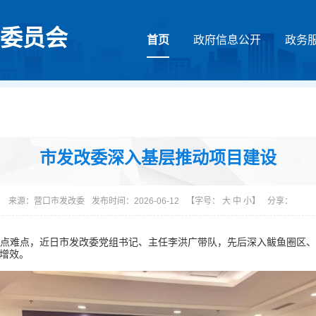
委员会
首页
政府信息公开
政务
市发改委深入基层推动项目建设
来源：
营口市发改委
发布时间：2026-06-12
【字号：
大
中
小
】
分享：
点难点，近日市发改委党组书记、主任李洪广带队，先后深入鲅鱼圈区
增效。